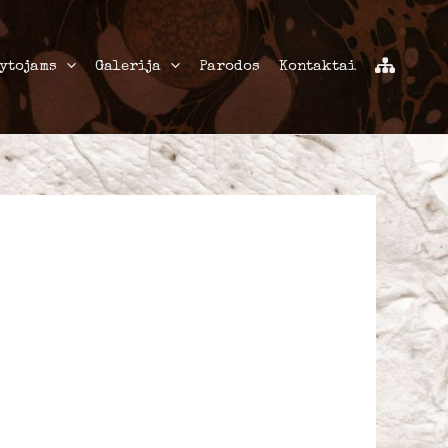
ytojams
Galerija
Parodos
Kontaktai
S
t
r
u
k
t
ū
r
a