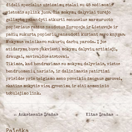
dideli specialūs užsiėmimų stalai su 48 sėdimomis
vietomis aplink juos. Čia mokymų dalyviai turėjo
galimybę pabandyti atkurti senuosius marmuruoto
popieriaus raštus naudotus Europoje ir Lietuvoje ir
pačių sukurtą popierių panaudoti kuriant savo knygas.
Mokymus vainikavo sukurtų darbų paroda. Į jos
atidarymą buvo pakviesti mokymų dalyvių artimieji,
draugai, savivaldos atstovai.
Tikimės, kad bendravimas su mokymų dalyviais, vietos
bendruomenių nariais, ir dalinimasis patirtimi
prisidės prie teigiamo meno poveikio žmogaus gerovei,
skatins mokytis visą gyvenimą ir eiti asmeninio
tobulėjimo link.
Navigacija
←
Ankstesnis Įrašas
Kitas Įrašas
→
tarp
įrašų
Paieška