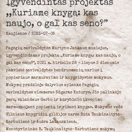
Įgyvendintas projektas
,,Kuriame knygą: kas
naujo, o gal kas seno?”
Naujienos
/
2021-07-05
Pagėgių savivaldybės Martyno Jankaus muziejus,
įgyvendindamas projektą „Kuriame knygą: kas naujo, o
gal kas seno?“, 2021 m. birželio 28 – liepos 2 dienomis
pakvietė savivaldybės bendruomenių narius į
popieriaus marmuravimo ir knygrišystės mokymus.
Mokymų pradžioje dalyvius aplankė Pagėgių
savivaldybės vicemeras Edgaras Kuturys. Jis palinkėjo
gero, sklandaus darbo ir kūrybinio įkvėpimo
marmuruojant popierių ir rišant knygas. Mokymus vedė
Vilniaus knygrišių gildijos narės Rūta Taukinaitytė-
Narbutienė ir Aušra Lazauskienė.
Menotyrininkė R. Taukinaitytė-Narbutienė mokymų