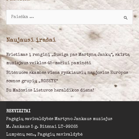
I
e
š
k
Naujausi įrašai
o
Kvietimas į renginį „Sueiga pas Martyną Jankų“, skirtą
t
muziejaus veiklos 45-mečiui paminėti
i
:
Bitėnuose skambės viena ryškiausių naujosios Europos
scenos grupių „ROSEYE“
Su Mažosios Lietuvos heraldikos diena!
REKVIZITAI
Pagėgių savivaldybės Martyno Jankaus muziejus
M. Jankaus 5 g. Bitėnai LT-99265
Lumpėnų sen., Pagėgių savivaldybė