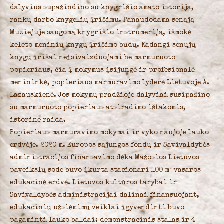
dalyvius supažindino su knygrišio amato istorija,
rankų darbo knygelių įrišimu. Panaudodama senąją
Muziejuje saugomą knygrišio instrumeriją, išmokė
keleto meninių knygų įrišimo būdų. Kadangi senųjų
knygų įrišai neįsivaizduojami be marmuruoto
popieriaus, čia į mokymus įsijungė ir profesionalė
menininkė, popieriaus marmuravimo lyderė Lietuvoje A.
Lazauskienė. Jos mokymų pradžioje dalyviai susipažino
su marmuruoto popieriaus atsiradimo ištakomis,
istorine raida.
Popieriaus marmuravimo mokymai ir vyko naujoje lauko
erdvėje. 2020 m. Europos sąjungos fondų ir Savivaldybės
administracijos finansavimo dėka Mažosios Lietuvos
paveikslų sode buvo įkurta stacionari 100 m² vasaros
edukacinė erdvė. Lietuvos kultūros tarybai ir
Savivaldybės administracijai dalinai finansuojant,
edukacinių užsiėmimų veiklai įgyvendinti buvo
pagaminti lauko baldai: demonstracinis stalas ir 4