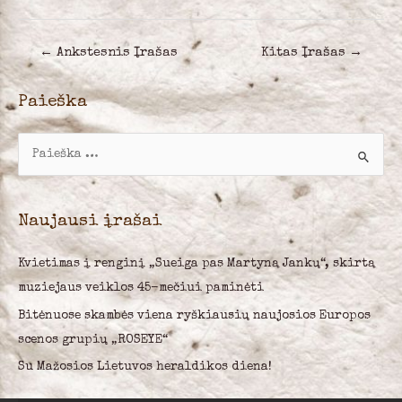
Navigacija
←
Ankstesnis Įrašas
Kitas Įrašas
→
tarp
įrašų
Paieška
I
e
š
k
Naujausi įrašai
o
Kvietimas į renginį „Sueiga pas Martyną Jankų“, skirtą
t
muziejaus veiklos 45-mečiui paminėti
i
:
Bitėnuose skambės viena ryškiausių naujosios Europos
scenos grupių „ROSEYE“
Su Mažosios Lietuvos heraldikos diena!