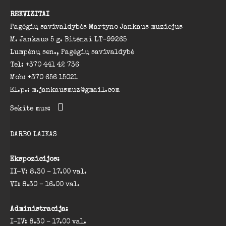
REKVIZITAI
Pagėgių savivaldybės Martyno Jankaus muziejus
M. Jankaus 5 g. Bitėnai LT-99265
Lumpėnų sen., Pagėgių savivaldybė
Tel: +370 441 42 736
Mob: +370 656 15021
El.p.: m.jankausmuz@gmail.com
Sekite mus:
DARBO LAIKAS
Ekspozicijos:
II-V: 8.30 – 17.00 val.
VI: 8.30 – 16.00 val.
Administracija:
I-IV: 8.30 – 17.00 val.