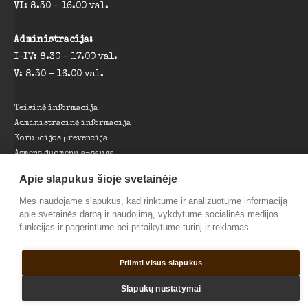
VI: 8.30 – 16.00 val.
Administracija:
I-IV: 8.30 – 17.00 val.
V: 8.30 – 16.00 val.
Teisinė informacija
Administracinė informacija
Korupcijos prevencija
Asmens duomenų apsauga
Projektai
Apie slapukus šioje svetainėje
Nuorodos
Parama muziejui
Mes naudojame slapukus, kad rinktume ir analizuotume informaciją
apie svetainės darbą ir naudojimą, vykdytume socialinės medijos
funkcijas ir pagerintume bei pritaikytume turinį ir reklamas.
© 2026 Pagėgių savivaldybės Martyno Jankaus muziejus |
Sprendimas:
TOBALT
Priimti visus slapukus
Slapukų nustatymai