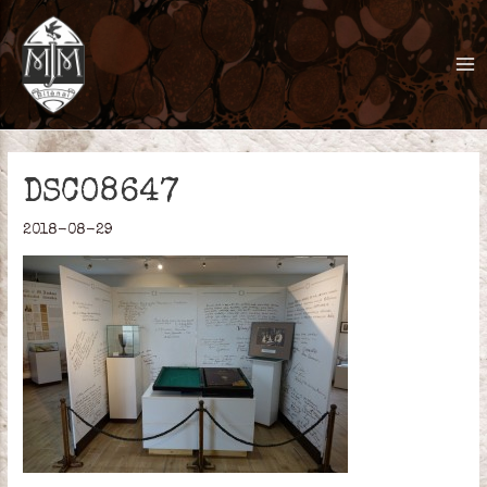
Pereiti
prie
turinio
Ma
Me
DSC08647
2018-08-29