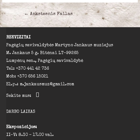
Navigacija
←
Ankstesnis Failas
tarp
įrašų
REKVIZITAI
Pagėgių savivaldybės Martyno Jankaus muziejus
M. Jankaus 5 g. Bitėnai LT-99265
Lumpėnų sen., Pagėgių savivaldybė
Tel: +370 441 42 736
Mob: +370 656 15021
El.p.: m.jankausmuz@gmail.com
Sekite mus:
DARBO LAIKAS
Ekspozicijos:
II-V: 8.30 – 17.00 val.