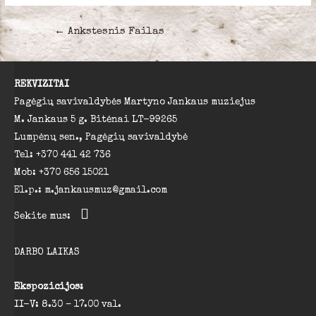
Navigacija
←
Ankstesnis Failas
tarp
įrašų
REKVIZITAI
Pagėgių savivaldybės Martyno Jankaus muziejus
M. Jankaus 5 g. Bitėnai LT-99265
Lumpėnų sen., Pagėgių savivaldybė
Tel: +370 441 42 736
Mob: +370 656 15021
El.p.: m.jankausmuz@gmail.com
Sekite mus:
DARBO LAIKAS
Ekspozicijos:
II-V: 8.30 – 17.00 val.