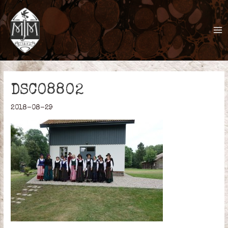
Pereiti
prie
turinio
Ma
Me
DSC08802
2018-08-29