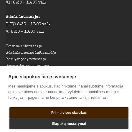
VI: 8.30 – 16.00 val.
Administracija:
I-IV: 8.30 – 17.00 val.
V: 8.30 – 16.00 val.
Teisinė informacija
Administracinė informacija
Korupcijos prevencija
Asmens duomenų apsauga
Projektai
Apie slapukus šioje svetainėje
Nuorodos
Parama muziejui
Mes naudojame slapukus, kad rinktume ir analizuotume informaciją
apie svetainės darbą ir naudojimą, vykdytume socialinės medijos
funkcijas ir pagerintume bei pritaikytume turinį ir reklamas.
© 2026 Pagėgių savivaldybės Martyno Jankaus muziejus |
Sprendimas:
TOBALT
Priimti visus slapukus
Slapukų nustatymai