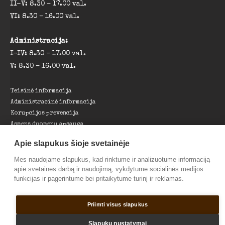
II-V: 8.30 – 17.00 val.
VI: 8.30 – 16.00 val.
Administracija:
I-IV: 8.30 – 17.00 val.
V: 8.30 – 16.00 val.
Teisinė informacija
Administracinė informacija
Korupcijos prevencija
Asmens duomenų apsauga
Projektai
Apie slapukus šioje svetainėje
Nuorodos
Parama muziejui
Mes naudojame slapukus, kad rinktume ir analizuotume informaciją
apie svetainės darbą ir naudojimą, vykdytume socialinės medijos
funkcijas ir pagerintume bei pritaikytume turinį ir reklamas.
© 2026 Pagėgių savivaldybės Martyno Jankaus muziejus |
Sprendimas:
TOBALT
Priimti visus slapukus
Slapukų nustatymai