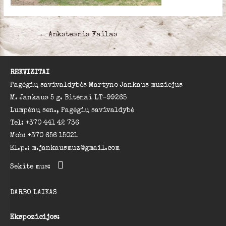
Navigacija
←
Ankstesnis Failas
tarp
įrašų
REKVIZITAI
Pagėgių savivaldybės Martyno Jankaus muziejus
M. Jankaus 5 g. Bitėnai LT-99265
Lumpėnų sen., Pagėgių savivaldybė
Tel: +370 441 42 736
Mob: +370 656 15021
El.p.: m.jankausmuz@gmail.com
Sekite mus:
DARBO LAIKAS
Ekspozicijos: