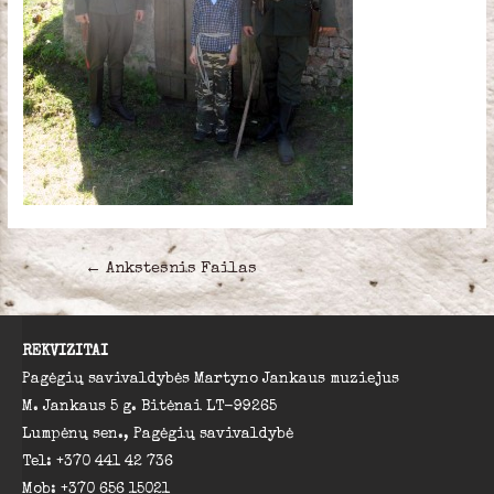
Navigacija
←
Ankstesnis Failas
tarp
įrašų
REKVIZITAI
Pagėgių savivaldybės Martyno Jankaus muziejus
M. Jankaus 5 g. Bitėnai LT-99265
Lumpėnų sen., Pagėgių savivaldybė
Tel: +370 441 42 736
Mob: +370 656 15021